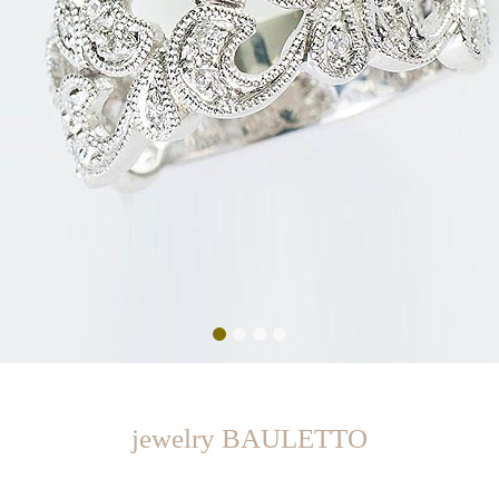
1
2
3
4
jewelry BAULETTO